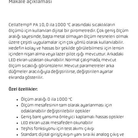
Makale açıklaması
CellaTemp® PA 10, 0 ila 1000 °C arasındaki sıcaklıkların
ölçümü için kullanılan dijital bir pirometredir. Çok geniş ölçüm
aralığı sayesinde, başta metal olmayan ölçüm nesneleri olmak
üzere çeşitli uygulamalar için çok yönlü olarak kullanılabilir.
Hedefin kolay ve hassas bir şekilde görülebilmesi için lensin
içinden nişan alma veya lazer pilot ışığı mevcuttur. Arkadaki
LED ekran uzaktan okunabilir. Normal çalışmada, mevcut
ölçüm sıcaklığı görüntülenir. Mevcut parametreler arka
düğmeler aracılığıyla değiştirilirse, değiştirilen ayarlar
ekranda gösterilir.
Özel özellikler:
Ölçüm aralığı 0 ila 1000 °C
Ölçüm mesafesinin tam olarak ayarlanması için
odaklanabilir değiştirilebilir optikler
Geniş bant yansıma önleyici kaplamalı hassas optikler
LED ekran uzak mesafeden okunabilir
Teşhis fonksiyonu için test akımı çıkışı
Standart: dijital giriş/çıkışın yanı sıra iki analog çıkış ve