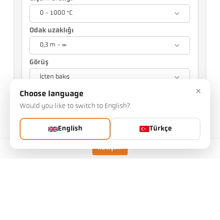
0 - 1000 °C
Odak uzaklığı
0,3 m - ∞
Görüş
İçten bakış
×
Choose language
Seçiminiz diğer ayarları etkileyecektir
Would you like to switch to English?
Eşya No.: 1016363
PGB numarası: 500
English
Türkçe
Bu makaleyi bizden talep edebilirsiniz
Kalabalık:
İletişim
Makale isteği
uygulamak
CellaTemp PA 10 AF 1
/D
Odak uzaklığı
0,3 m - ∞