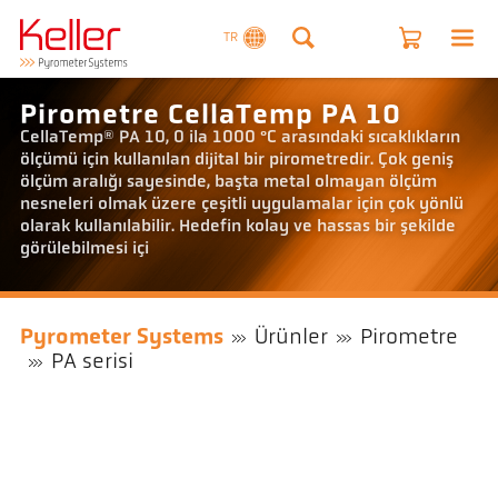
TR
Pirometre CellaTemp PA 10
CellaTemp® PA 10, 0 ila 1000 °C arasındaki sıcaklıkların
ölçümü için kullanılan dijital bir pirometredir. Çok geniş
ölçüm aralığı sayesinde, başta metal olmayan ölçüm
nesneleri olmak üzere çeşitli uygulamalar için çok yönlü
olarak kullanılabilir. Hedefin kolay ve hassas bir şekilde
görülebilmesi içi
Pyrometer Systems
Ürünler
Pirometre
PA serisi