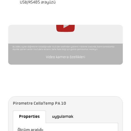
USB/RS485 arayüzü
Bu video, oynat düğmesine tıkladığınızda YouTube tarafından yüklenir. Yükleme sırasında, bizim kontrolümüz
dışında işlenen veriler YouTube'a aktarılır. Daha fazla bilgi için gizlilik politikamızı inceleyin.
Video kamera özellikleri
Pirometre CellaTemp PA 10
Properties
uygulamak
Ölçüm aralığı