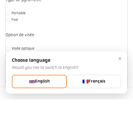
Type de pyromètre
Portable
Fixe
Option de visée
Visée optique
Caméra
×
Choose language
Pointeur laser
Would you like to switch to English?
English
Français
Traitement du signal
Contact
Signal de sortie / interface numérique
0/4-20 mA
RS 485
USB