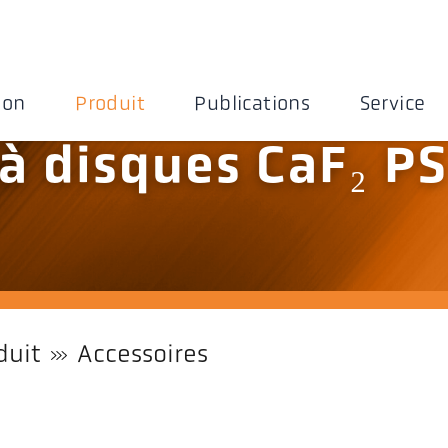
ion
Produit
Publications
Service
à disques CaF₂ PS
duit
Accessoires