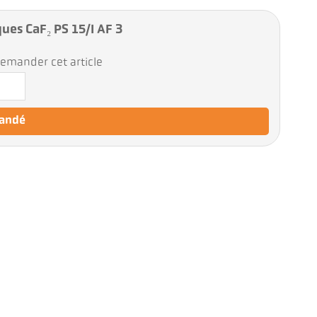
ues CaF₂ PS 15/I AF 3
emander cet article
mandé