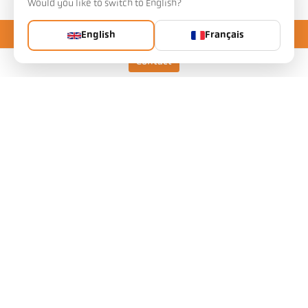
Would you like to switch to English?
English
Français
Contact
Keller HCW GmbH
Pyrometer Systems
Carl-Keller-Straße 2-10
49479 Ibbenbüren, Allemagne
Telefon +49 (0) 5451 850
ps@keller.de
Liens
Mentions légales
Vie privée
CGV