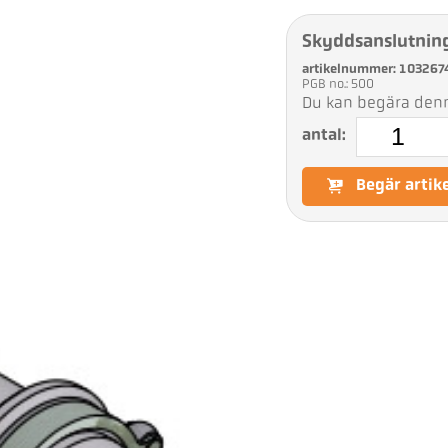
Skyddsanslutnin
artikelnummer: 103267
PGB no.: 500
Du kan begära denna
antal:
Begär artik