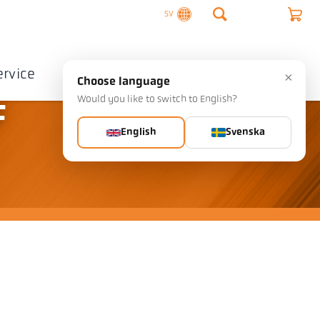
SV
ervice
Företag
Kontakta
×
Choose language
Would you like to switch to English?
F
English
Svenska