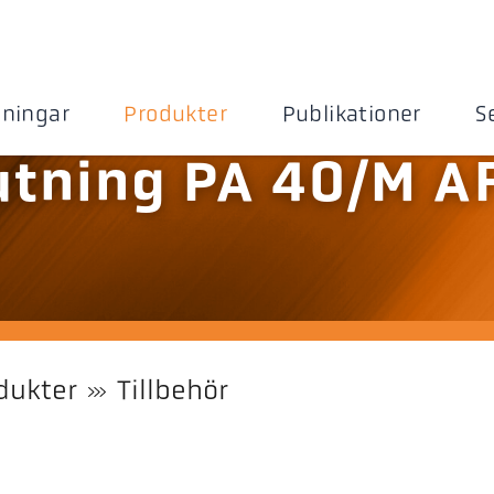
sningar
Produkter
Publikationer
S
utning PA 40/M A
dukter
Tillbehör