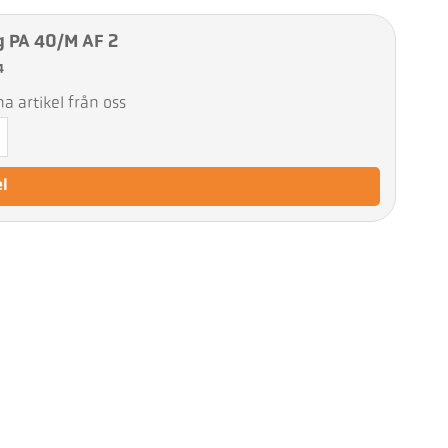
g PA 40/M AF 2
4
 artikel från oss
el