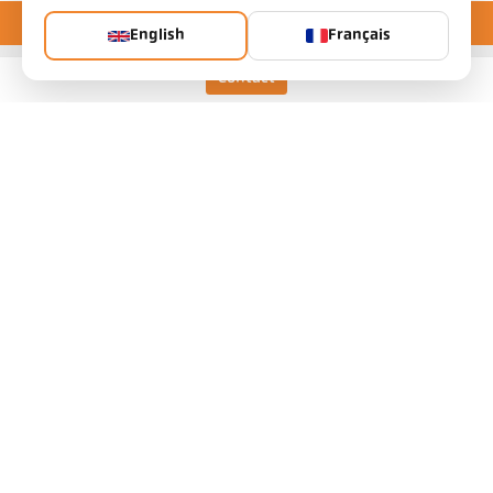
English
Français
Contact
Keller HCW GmbH
Pyrometer Systems
Carl-Keller-Straße 2-10
49479 Ibbenbüren, Allemagne
Telefon +49 (0) 5451 850
ps@keller.de
Liens
Mentions légales
Vie privée
CGV