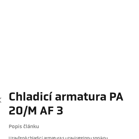
Chladicí armatura PA
20/M AF 3
Popis článku
Uzavřená chladicí armatura s uzavíratelnou spojkou