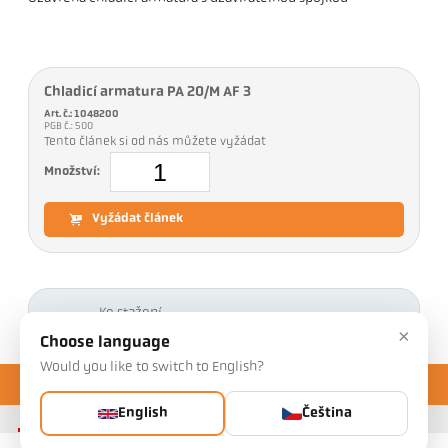
Chladicí armatura PA 20/M AF 3
Art. č.: 1048200
PGB č.: 500
Tento článek si od nás můžete vyžádat
Množství:
Vyžádat článek
Ke stažení
×
Choose language
Would you like to switch to English?
English
Čeština