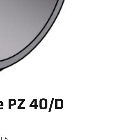
e PZ 40/D
F 5