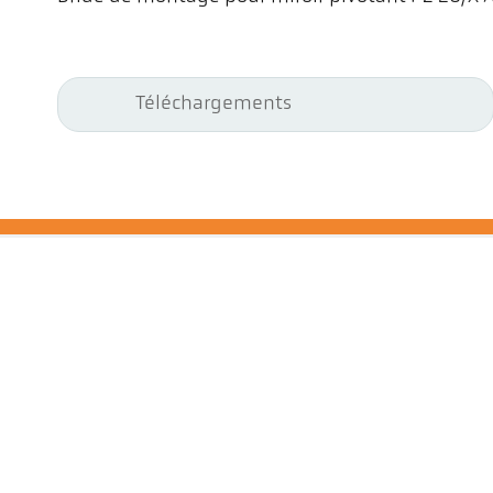
Téléchargements
Kel
Pyr
Car
494
All
Tel
ps@