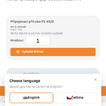
Připojovací příruba PZ 40/D
Art. č.: 515165
PGB č.: 500
Tento článek si od nás můžete vyžádat
Množství:
Vyžádat článek
Ke stažení
×
Choose language
Would you like to switch to English?
English
Čeština