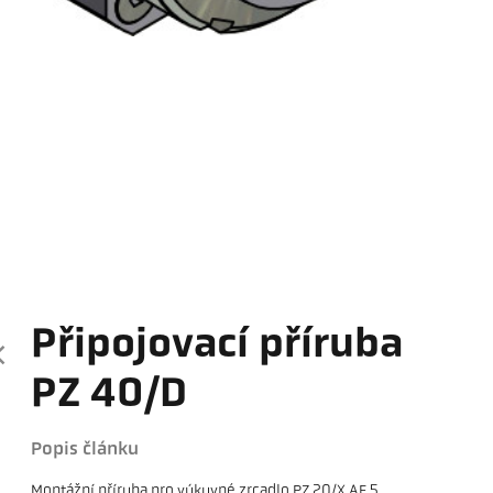
Připojovací příruba
PZ 40/D
Popis článku
Montážní příruba pro výkyvné zrcadlo PZ 20/X AF 5