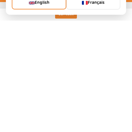
English
Français
Contact
Keller HCW GmbH
Pyrometer Systems
Carl-Keller-Straße 2-10
49479 Ibbenbüren, Allemagne
Telefon +49 (0) 5451 850
ps@keller.de
Liens
Mentions légales
Vie privée
CGV