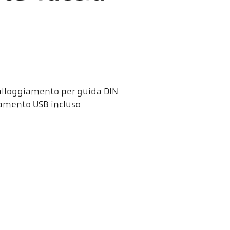
 alloggiamento per guida DIN
gamento USB incluso
ler HCW GmbH
Links