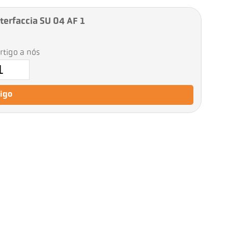
nterfaccia SU 04 AF 1
artigo a nós
tigo