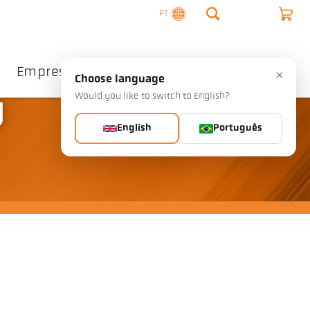
PT
Empresa
Contacto
×
Choose language
Would you like to switch to English?
U
English
Português