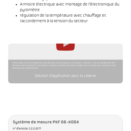
Armoire électrique avec montage de l'électronique du
pyromètre
régulation de la température avec chauffage et
raccordement à la tension du secteur
Cette vidéo ne sera chargée par YouTube que si vous cliquez sur le bouton « Lecture ». Lors du chargement, des
données sont transmises à YouTube et traitées en dehors de notre contrôle. Pour en savoir plus, consultez notre
politique de confidentialité.
Solution d'application pour la cokerie
Système de mesure PKF 66-K004
n° d'article: 1111077