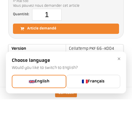
n° PGB: 500
Vous pouvez nous demander cet article
Quantité:
Article demandé
Version
CellaTemp PKF 66-K004
Plage de mesure
700 - 1800 °C
×
Choose language
Distance focale
0,12 m - ∞
Would you like to switch to English?
Forme de la cible
rond
English
Français
Rapport optique
100 : 1
Principe de mesure
bichromatique
Contact
Option de visée
Pointeur laser
Données techniques