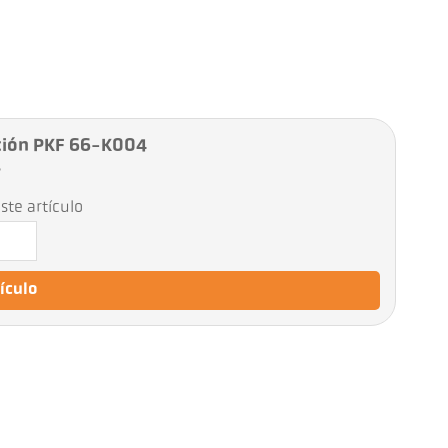
ción PKF 66-K004
7
ste artículo
tículo