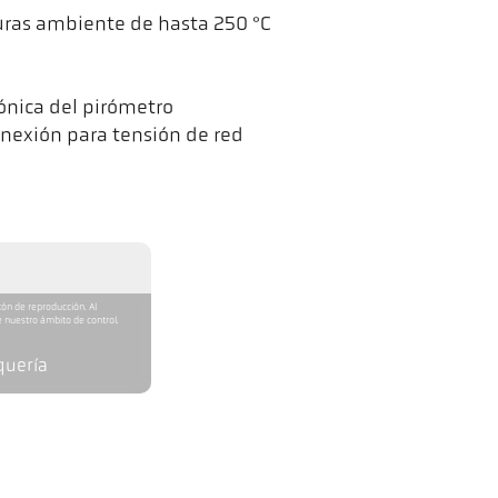
uras ambiente de hasta 250 °C
ónica del pirómetro
onexión para tensión de red
tón de reproducción. Al
 nuestro ámbito de control.
quería