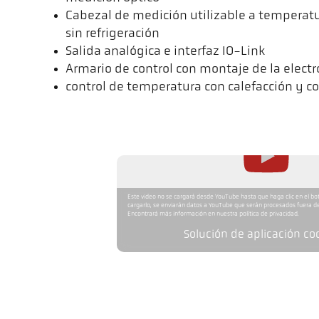
Cabezal de medición utilizable a temperat
sin refrigeración
Salida analógica e interfaz IO-Link
Armario de control con montaje de la electr
control de temperatura con calefacción y c
Este video no se cargará desde YouTube hasta que haga clic en el bo
cargarlo, se enviarán datos a YouTube que serán procesados fuera de
Encontrará más información en nuestra política de privacidad.
Solución de aplicación co