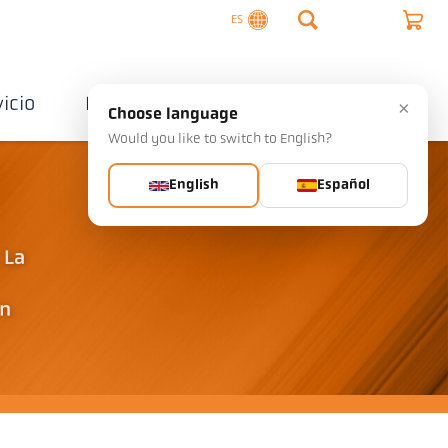
ES
vicio
Empresa
Contactos
×
Choose language
Would you like to switch to English?
-
English
Español
 La
in