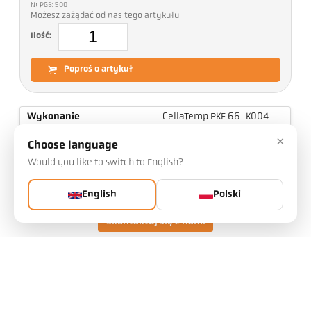
Nr PGB: 500
Możesz zażądać od nas tego artykułu
Ilość:
Poproś o artykuł
Wykonanie
CellaTemp PKF 66-K004
Zakres pomiarowy
700 - 1800 °C
×
Choose language
Odległość ogniskowania
0,12 m - ∞
Would you like to switch to English?
Kształt pola
okrągły
pomiarowego
English
Polski
Stosunek odległości
100 : 1
Skontaktuj się z nami
Zasada pomiaru
dwubarwowy
Urządzenie celownicze
Lampka kontrolna lasera