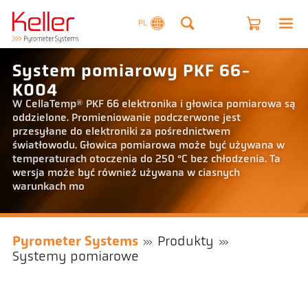
PL
System pomiarowy PKF 66-
K004
W CellaTemp® PKF 66 elektronika i głowica pomiarowa są
oddzielone. Promieniowanie podczerwone jest
przesyłane do elektroniki za pośrednictwem
światłowodu. Głowica pomiarowa może być używana w
temperaturach otoczenia do 250 °C bez chłodzenia. Ta
wersja może być również używana w ciasnych
warunkach mo
Pyrometer Systems
Produkty
Systemy pomiarowe