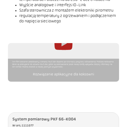
Wyjście analogowe i interfejs IO-Link
Szafa sterownicza z montażem elektroniki pirometru
regulacją temperatury z ogrzewaniem i podłączeniem
do napięcia sieciowego
Ten film zostanie załadowany z serwisu YouTube dopiero po kliknięciu przycisku odtwarzania. Podczas ładowania
dane są przesyłane do serwisu YouTube, gdzie są przetwarzane poza naszą strefą wpływów. Więcej informacji na
ten temat można znaleźć w naszej polityce prywatności.
Rozwiązanie aplikacyjne dla koksowni
System pomiarowy PKF 66-K004
Nr art.: 1111077