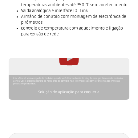
temperaturas ambientes até 250 °C sem arrefecimento
Saída analógica e interface IO-Link
Armário de controlo com montagem de electrónica de
pirómetros
controlo de temperatura com aquecimento e ligação
para tensão de rede
Este vídeo só será carregado do YouTube quando você clicar no botão de play. Ao carregar, dados serão enviados
ao YouTube e processados fora da nossa área de controle. Mais informações podem ser encontradas em nossa
política de privacidade.
Solução de aplicação para coqueria