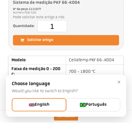
Sistema de medição PKF 66-K004
Nº da peça: 1111077
Número PGB: 500
Pode solicitar este artigo a nós
Quantidade:
Solicitar artigo
Modelo
CellaTemp PKF 66-K004
Faixa de medição 0 - 200
700 - 1800 °C
C:
×
Distância de foco
0,12 m - ∞
Choose language
Would you like to switch to English?
Forma do campo de
redondo
medição
English
Português
Relação de distância
100 : 1
Princípio de medição
de duas cores
Contacto
Aviso e limiar de
Tempo de funcionamento:
desligamento do
aproximadamente 15 horas