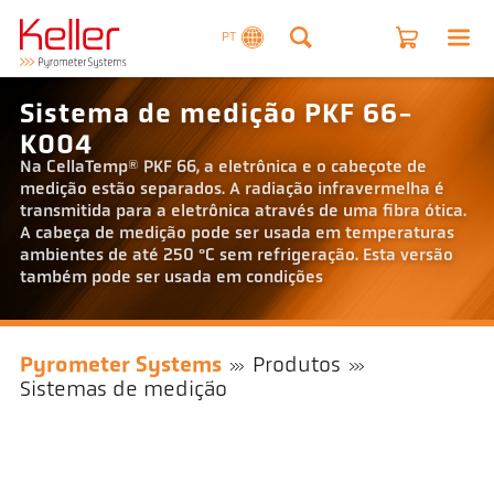
PT
Sistema de medição PKF 66-
K004
Na CellaTemp® PKF 66, a eletrônica e o cabeçote de
medição estão separados. A radiação infravermelha é
transmitida para a eletrônica através de uma fibra ótica.
A cabeça de medição pode ser usada em temperaturas
ambientes de até 250 °C sem refrigeração. Esta versão
também pode ser usada em condições
Pyrometer Systems
Produtos
Sistemas de medição