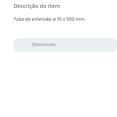
Descrição do item
Tubo de extensão: ø 35 x 500 mm
Downloads
Kel
Pyr
Car
494
Ge