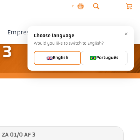
PT
Empresa
Contacto
×
Choose language
Would you like to switch to English?
 3
English
Português
 ZA 01/Q AF 3