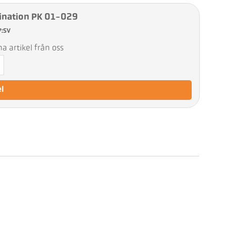
nation PK 01-029
7:SV
 artikel från oss
el