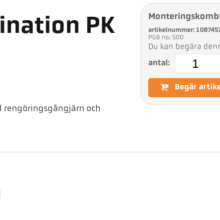
Monteringskombi
nation PK
artikelnummer: 108745
PGB no.: 500
Du kan begära denna
antal:
Begär artik
 rengöringsgångjärn och