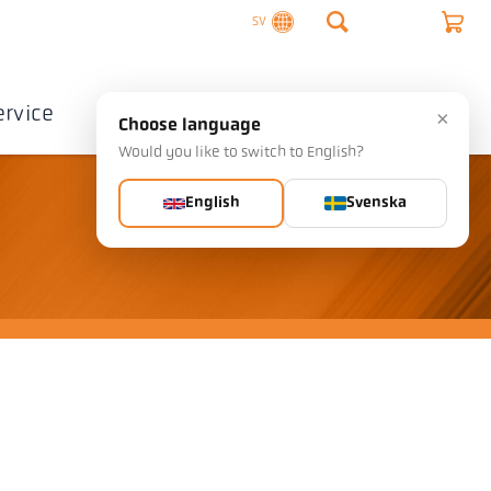
SV
ervice
Företag
Kontakta
×
Choose language
Would you like to switch to English?
English
Svenska