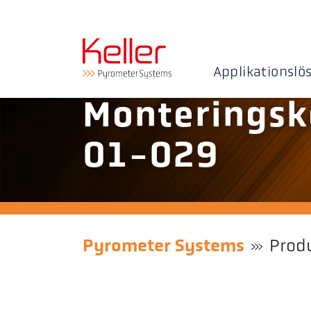
Applikationslö
Monteringsk
01-029
Pyrometer Systems
Prod