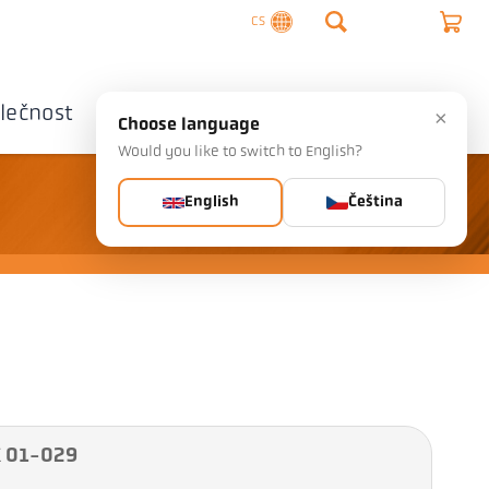
CS
lečnost
Kontaktujte nás
×
Choose language
Would you like to switch to English?
English
Čeština
K 01-029