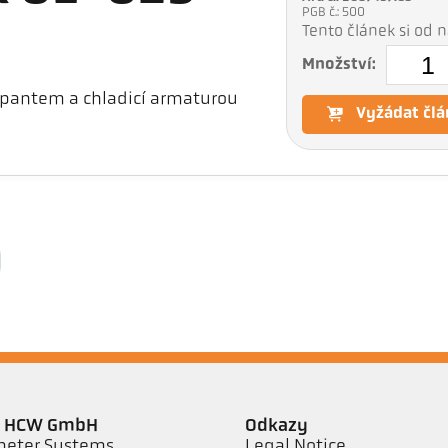
PGB č.: 500
Tento článek si od
Množství:
 pantem a chladicí armaturou
Vyžádat člá
er HCW GmbH
Odkazy
eter Systems
Legal Notice