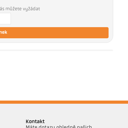
 nás můžete vyžádat
nek
Kontakt
Máte dotazy ohledně našich