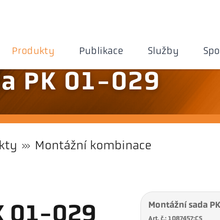
Produkty
Publikace
Služby
Spo
da PK 01-029
kty
Montážní kombinace
Montážní sada P
K 01-029
Art. č.: 1087457:CS