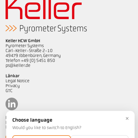
Keller HCW GmbH
Pyrometer Systems
Carl-Keller-Straße 2-10
49479 Ibbenbüren, Germany
Telefon +49 (0) 5451 850
ps@keller.de
Länkar
Legal Notice
Privacy
GTC
×
Kontakt
Choose language
Har du frågor om våra temperaturmätningslösningar? Vårt team
hjälper dig gärna.
Would you like to switch to English?