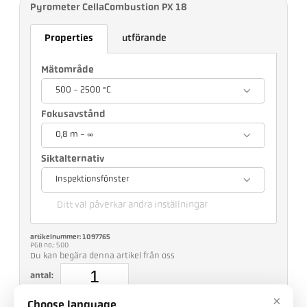
Pyrometer CellaCombustion PX 18
Properties
utförande
Mätområde
500 - 2500 °C
Fokusavstånd
0,8 m - ∞
Siktalternativ
Inspektionsfönster
Ditt val påverkar andra inställningar
artikelnummer: 1097765
PGB no.: 500
Du kan begära denna artikel från oss
antal:
×
Choose language