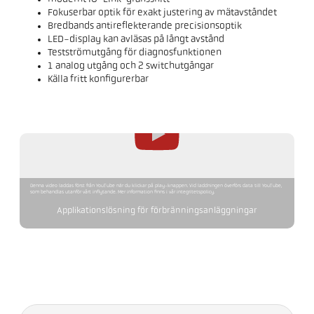
Fokuserbar optik för exakt justering av mätavståndet
Bredbands antireflekterande precisionsoptik
LED-display kan avläsas på långt avstånd
Testströmutgång för diagnosfunktionen
1 analog utgång och 2 switchutgångar
Källa fritt konfigurerbar
Denna video laddas först från YouTube när du klickar på play-knappen. Vid laddningen överförs data till YouTube,
som behandlas utanför vårt inflytande. Mer information finns i vår integritetspolicy.
Applikationslösning för förbränningsanläggningar