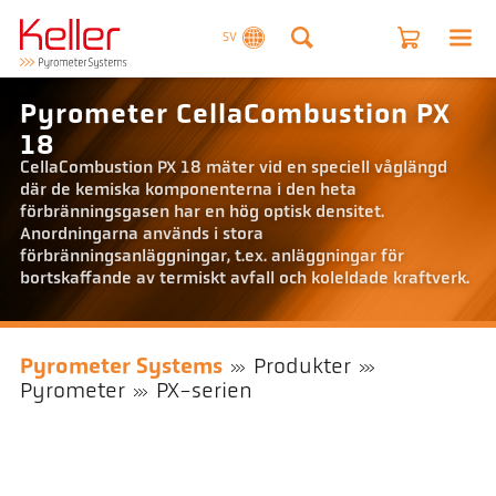
SV
Pyrometer CellaCombustion PX
18
CellaCombustion PX 18 mäter vid en speciell våglängd
där de kemiska komponenterna i den heta
förbränningsgasen har en hög optisk densitet.
Anordningarna används i stora
förbränningsanläggningar, t.ex. anläggningar för
bortskaffande av termiskt avfall och koleldade kraftverk.
Pyrometer Systems
Produkter
Pyrometer
PX-serien