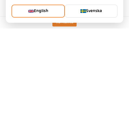
antal:
English
Svenska
Begär artikel
Kontakta
Mer information om IO-Link:
utförande
CellaTemp PX 40 AF 1
/D
form på mätområdet
rund
Distansförhållande
80 : 1
mätprincip
två-färgs
Siktanordning
Inspektionsfönster
tekniska data