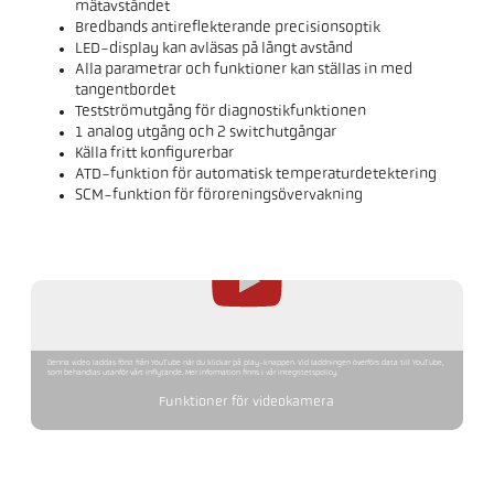
mätavståndet
Bredbands antireflekterande precisionsoptik
LED-display kan avläsas på långt avstånd
Alla parametrar och funktioner kan ställas in med
tangentbordet
Testströmutgång för diagnostikfunktionen
1 analog utgång och 2 switchutgångar
Källa fritt konfigurerbar
ATD-funktion för automatisk temperaturdetektering
SCM-funktion för föroreningsövervakning
Denna video laddas först från YouTube när du klickar på play-knappen. Vid laddningen överförs data till YouTube,
som behandlas utanför vårt inflytande. Mer information finns i vår integritetspolicy.
Funktioner för videokamera