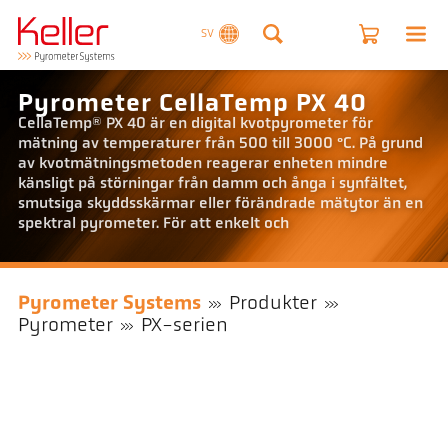
SV
Pyrometer CellaTemp PX 40
CellaTemp® PX 40 är en digital kvotpyrometer för
mätning av temperaturer från 500 till 3000 °C. På grund
av kvotmätningsmetoden reagerar enheten mindre
känsligt på störningar från damm och ånga i synfältet,
smutsiga skyddsskärmar eller förändrade mätytor än en
spektral pyrometer. För att enkelt och
Pyrometer Systems
Produkter
Pyrometer
PX-serien