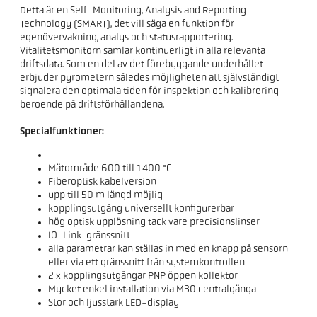
Detta är en Self-Monitoring, Analysis and Reporting
Technology (SMART), det vill säga en funktion för
egenövervakning, analys och statusrapportering.
Vitalitetsmonitorn samlar kontinuerligt in alla relevanta
driftsdata. Som en del av det förebyggande underhållet
erbjuder pyrometern således möjligheten att självständigt
signalera den optimala tiden för inspektion och kalibrering
beroende på driftsförhållandena.
Specialfunktioner:
Mätområde 600 till 1400 °C
Fiberoptisk kabelversion
upp till 50 m längd möjlig
kopplingsutgång universellt konfigurerbar
hög optisk upplösning tack vare precisionslinser
IO-Link-gränssnitt
alla parametrar kan ställas in med en knapp på sensorn
eller via ett gränssnitt från systemkontrollen
2 x kopplingsutgångar PNP öppen kollektor
Mycket enkel installation via M30 centralgänga
Stor och ljusstark LED-display