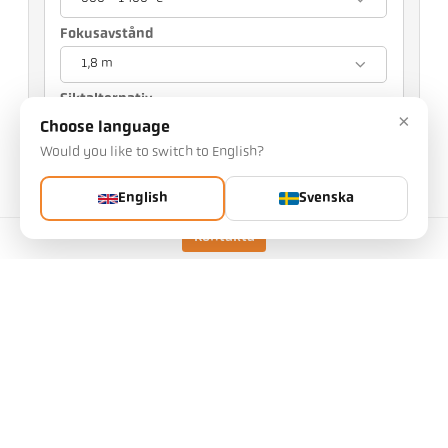
Fokusavstånd
1,8 m
Siktalternativ
×
Choose language
Laser pilotljus
Would you like to switch to English?
Ditt val påverkar andra inställningar
English
Svenska
artikelnummer: 1086598
Du kan begära denna artikel från oss
Kontakta
antal:
Begär artikel
utförande
CellaTemp PKF 67 AF 5
Mätområde
600 - 1400 °C
Mätfält
16 mm