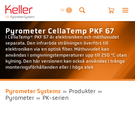
SV
Pyrometer CellaTemp PKF 67
I CellaTemp® PKF 67 är elektroniken och mäthuvudet
separata. Den infraröda strålningen överförs till
elektroniken via en optisk fiber. Mäthuvudet kan
användas i omgivningstemperaturer upp till 250 °C utan
kylning. Den här versionen kan också användas i trånga
monteringsförhållanden eller i höga elek
Pyrometer Systems
Produkter
Pyrometer
PK-serien