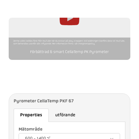
Denna video laddas först från YouTube när du klickar på play-knappen. Vid laddningen överförs data till YouTube,
som behandlas utanför vårt inflytande. Mer information finns i vår integritetspolicy.
Förbättrad & smart CellaTemp PK Pyrometer
Pyrometer CellaTemp PKF 67
Properties
utförande
Mätområde
600 - 1400 °C