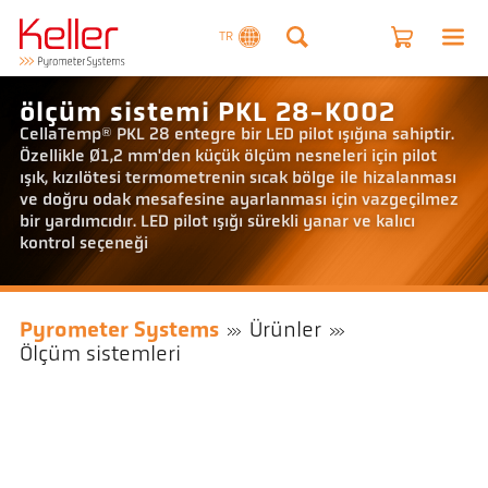
TR
ölçüm sistemi PKL 28-K002
CellaTemp® PKL 28 entegre bir LED pilot ışığına sahiptir.
Özellikle Ø1,2 mm'den küçük ölçüm nesneleri için pilot
ışık, kızılötesi termometrenin sıcak bölge ile hizalanması
ve doğru odak mesafesine ayarlanması için vazgeçilmez
bir yardımcıdır. LED pilot ışığı sürekli yanar ve kalıcı
kontrol seçeneği
Pyrometer Systems
Ürünler
Ölçüm sistemleri