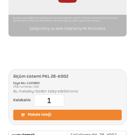
Bu video, oynat düğmesine tıkladığınızda YouTube tarafından yüklenir. Yükleme sırasında, bizim kontrolümüz
dışında işlenen veriler YouTube'a aktarılır. Daha fazla bilgi için gizlilik politikamızı inceleyin.
Geliştirilmiş ve Akıllı CellaTemp PK Pirometre
ölçüm sistemi PKL 28-K002
Eşya No.: 1105805
PGB numarası: 500
Bu makaleyi bizden talep edebilirsiniz
Kalabalık:
Makale isteği