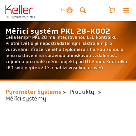
CS
Měřicí systém PKL 28-K002
CellaTemp® PKL 28 má integrovanou LED kontrolku.
Pilotní světlo je nepostradatelným nástrojem pro
vyrovnání infračerveného teploměru s horkou zónou a
jeho nastavení na správnou ohniskovou vzdálenost,
zejména pro malé měřicí objekty od Ø1,2 mm. Kontrolka
LED svítí nepřetržitě a nabízí vysokou úroveň
Pyrometer Systems
Produkty
Měřící systémy