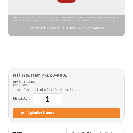
Toto video se načte z YouTube až po kliknutí na tlačítko „Přehrát“. Při načítání se data přenášejí na YouTube, kde
jsou zpracovávána mimo naši kontrolu. Více informací naleznete v našem prohlášení o ochraně osobních údajů.
Improved & Smart CellaTemp PK pyrometers
Měřicí systém PKL 28-K002
Art. č.: 1105805
PGB č.: 500
Tento článek si od nás můžete vyžádat
Množství:
Vyžádat článek