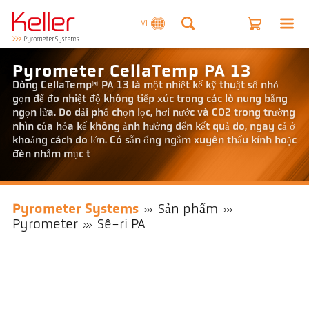
VI
Pyrometer CellaTemp PA 13
Dòng CellaTemp® PA 13 là một nhiệt kế kỹ thuật số nhỏ
gọn để đo nhiệt độ không tiếp xúc trong các lò nung bằng
ngọn lửa. Do dải phổ chọn lọc, hơi nước và CO2 trong trường
nhìn của hỏa kế không ảnh hưởng đến kết quả đo, ngay cả ở
khoảng cách đo lớn. Có sẵn ống ngắm xuyên thấu kính hoặc
đèn nhắm mục t
Pyrometer Systems
Sản phẩm
Pyrometer
Sê-ri PA