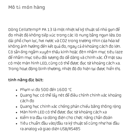
Mô tả món hàng
Dòng CellaTemp® PA 13 là một nhiệt kế kỹ thuật số nhỏ gọn để
đo nhiệt độ không tiếp xúc trong các lò nung bằng ngọn lửa. Do
dải phổ chọn lọc, hơi nước và CO2 trong trường nhìn của hỏa kế
không ảnh hưởng đến kết quả đo, ngay cả ở khoảng cách đo lớn.
Có sẵn ống ngắm xuyên thấu kính hoặc đèn nhắm mục tiêu laze
để nhắm mục tiêu đối tượng đo dễ dàng và chính xác. Ở mặt sau
có một màn hình LED, cũng có thể được đọc từ khoảng cách xa.
Trong hoạt động bình thường, nhiệt độ đo hiện tại được hiển thị.
tính năng đặc biệt:
Phạm vi đo 500 đến 1600 °C
Quang học có thể lấy nét để điều chỉnh chính xác khoảng
cách đo
Quang học chính xác chống phản chiếu băng thông rộng
Màn hình LED có thể được đọc từ khoảng cách xa
Kiểm tra đầu ra dòng điện cho chức năng chẩn đoán
Tiêu chuẩn: đầu vào/đầu ra kỹ thuật số cũng như hai đầu
ra analog và giao diện USB/RS485