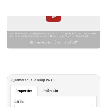
Video này chỉ được YouTube tải khi bạn nhấn nút phát. Khi tải, dữ liệu sẽ được gửi đến YouTube và được xử lý ngoài
phạm vi kiểm soát của chúng tôi. Thêm thông tin về điều này có trong chính sách bảo mật của chúng tôi.
giải pháp ứng dụng cho nhà máy đốt
Pyrometer CellaTemp PA 13
Properties
Phiên bản
Dải đo