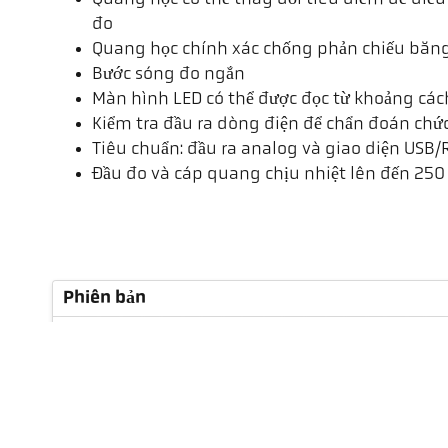
đo
Quang học chính xác chống phản chiếu băn
Bước sóng đo ngắn
Màn hình LED có thể được đọc từ khoảng các
Kiểm tra đầu ra dòng điện để chẩn đoán chứ
Tiêu chuẩn: đầu ra analog và giao diện USB/
Đầu đo và cáp quang chịu nhiệt lên đến 250
Phiên bản
Khoảng cách tiêu cự
Hình dạng của khu vực đo
Tỷ lệ khoảng cách
Đầu đo