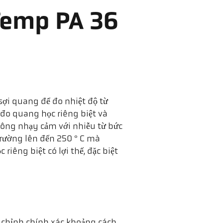
Temp PA 36
sợi quang để đo nhiệt độ từ
 đo quang học riêng biệt và
ông nhạy cảm với nhiễu từ bức
trường lên đến 250 ° C mà
iêng biệt có lợi thế, đặc biệt
u chỉnh chính xác khoảng cách