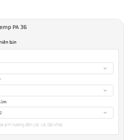
Temp PA 36
hiên bản
ự
ngắm
g
sẽ ảnh hưởng đến các cài đặt khác