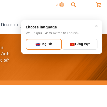
VI
Doanh nghiệp
Liên hệ
×
Choose language
Would you like to switch to English?
English
Tiếng Việt
ến
n ánh
c sử