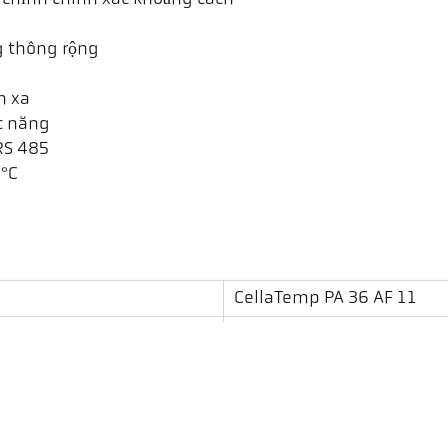
g thông rộng
h xa
c năng
RS 485
 °C
CellaTemp PA 36 AF 11
0,2 m - ∞
hình tròn
190 : 1
PA 41.01