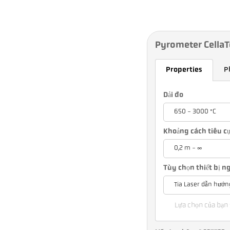
Pyrometer Cella
Properties
P
Dải đo
650 - 3000 °C
Khoảng cách tiêu c
0,2 m - ∞
Tùy chọn thiết bị 
Tia Laser dẫn hướn
Lựa chọn của bạn 