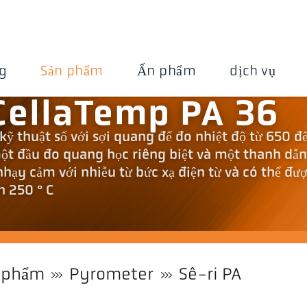
g
Sản phẩm
Ấn phẩm
dịch vụ
CellaTemp PA 36
kỹ thuật số với sợi quang để đo nhiệt độ từ 650 đ
một đầu đo quang học riêng biệt và một thanh dẫ
hạy cảm với nhiễu từ bức xạ điện từ và có thể đượ
n 250 ° C
 phẩm
Pyrometer
Sê-ri PA