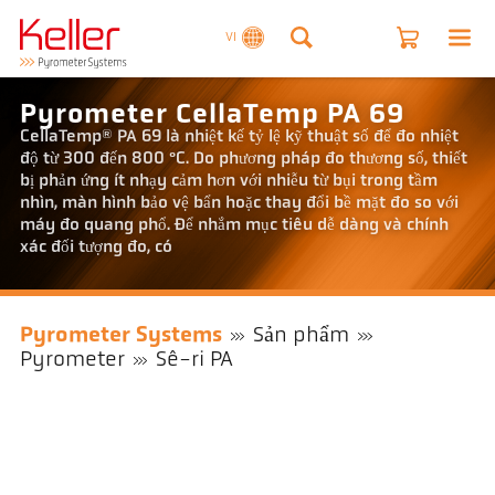
VI
Pyrometer CellaTemp PA 69
CellaTemp® PA 69 là nhiệt kế tỷ lệ kỹ thuật số để đo nhiệt
độ từ 300 đến 800 °C. Do phương pháp đo thương số, thiết
bị phản ứng ít nhạy cảm hơn với nhiễu từ bụi trong tầm
nhìn, màn hình bảo vệ bẩn hoặc thay đổi bề mặt đo so với
máy đo quang phổ. Để nhắm mục tiêu dễ dàng và chính
xác đối tượng đo, có
Pyrometer Systems
Sản phẩm
Pyrometer
Sê-ri PA