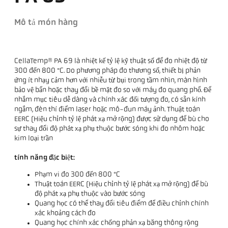
Mô tả món hàng
CellaTemp® PA 69 là nhiệt kế tỷ lệ kỹ thuật số để đo nhiệt độ từ
300 đến 800 °C. Do phương pháp đo thương số, thiết bị phản
ứng ít nhạy cảm hơn với nhiễu từ bụi trong tầm nhìn, màn hình
bảo vệ bẩn hoặc thay đổi bề mặt đo so với máy đo quang phổ. Để
nhắm mục tiêu dễ dàng và chính xác đối tượng đo, có sẵn kính
ngắm, đèn thí điểm laser hoặc mô-đun máy ảnh. Thuật toán
EERC (Hiệu chỉnh tỷ lệ phát xạ mở rộng) được sử dụng để bù cho
sự thay đổi độ phát xạ phụ thuộc bước sóng khi đo nhôm hoặc
kim loại trần
tính năng đặc biệt:
Phạm vi đo 300 đến 800 °C
Thuật toán EERC (Hiệu chỉnh tỷ lệ phát xạ mở rộng) để bù
độ phát xạ phụ thuộc vào bước sóng
Quang học có thể thay đổi tiêu điểm để điều chỉnh chính
xác khoảng cách đo
Quang học chính xác chống phản xạ băng thông rộng