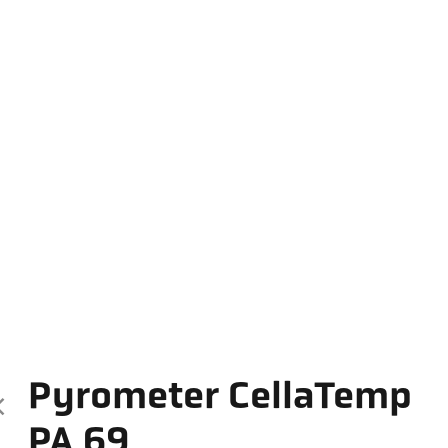
Pyrometer CellaTemp
PA 69