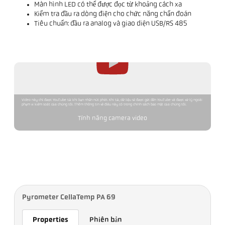
Màn hình LED có thể được đọc từ khoảng cách xa
Kiểm tra đầu ra dòng điện cho chức năng chẩn đoán
Tiêu chuẩn: đầu ra analog và giao diện USB/RS 485
Video này chỉ được YouTube tải khi bạn nhấn nút phát. Khi tải, dữ liệu sẽ được gửi đến YouTube và được xử lý ngoài
phạm vi kiểm soát của chúng tôi. Thêm thông tin về điều này có trong chính sách bảo mật của chúng tôi.
Tính năng camera video
Pyrometer CellaTemp PA 69
Properties
Phiên bản