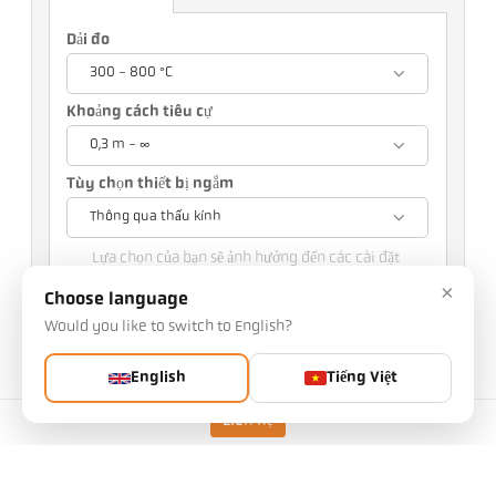
Dải đo
300 - 800 °C
Khoảng cách tiêu cự
0,3 m - ∞
Tùy chọn thiết bị ngắm
Thông qua thấu kính
Lựa chọn của bạn sẽ ảnh hưởng đến các cài đặt
khác
×
Choose language
Would you like to switch to English?
Mã sản phẩm: 1119186
PG No.: 500
Bạn có thể yêu cầu bài viết này từ chúng tôi
English
Tiếng Việt
Số lượng:
Liên hệ
Yêu cầu bài viết