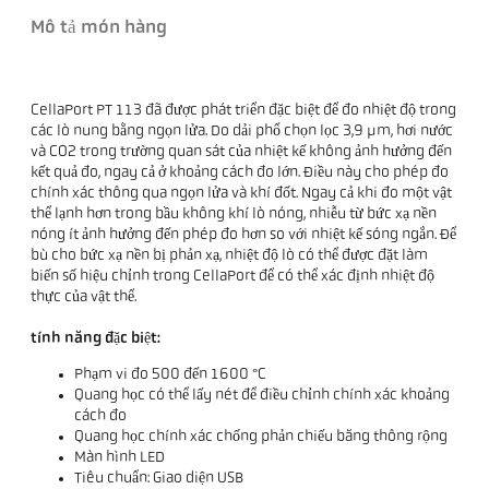
Mô tả món hàng
CellaPort PT 113 đã được phát triển đặc biệt để đo nhiệt độ trong
các lò nung bằng ngọn lửa. Do dải phổ chọn lọc 3,9 µm, hơi nước
và CO2 trong trường quan sát của nhiệt kế không ảnh hưởng đến
kết quả đo, ngay cả ở khoảng cách đo lớn. Điều này cho phép đo
chính xác thông qua ngọn lửa và khí đốt. Ngay cả khi đo một vật
thể lạnh hơn trong bầu không khí lò nóng, nhiễu từ bức xạ nền
nóng ít ảnh hưởng đến phép đo hơn so với nhiệt kế sóng ngắn. Để
bù cho bức xạ nền bị phản xạ, nhiệt độ lò có thể được đặt làm
biến số hiệu chỉnh trong CellaPort để có thể xác định nhiệt độ
thực của vật thể.
tính năng đặc biệt:
Phạm vi đo 500 đến 1600 °C
Quang học có thể lấy nét để điều chỉnh chính xác khoảng
cách đo
Quang học chính xác chống phản chiếu băng thông rộng
Màn hình LED
Tiêu chuẩn: Giao diện USB