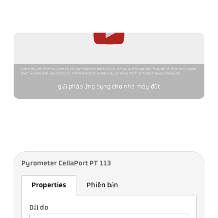
Video này chỉ được YouTube tải khi bạn nhấn nút phát. Khi tải, dữ liệu sẽ được gửi đến YouTube và được xử lý ngoài
phạm vi kiểm soát của chúng tôi. Thêm thông tin về điều này có trong chính sách bảo mật của chúng tôi.
giải pháp ứng dụng cho nhà máy đốt
Pyrometer CellaPort PT 113
Properties
Phiên bản
Dải đo