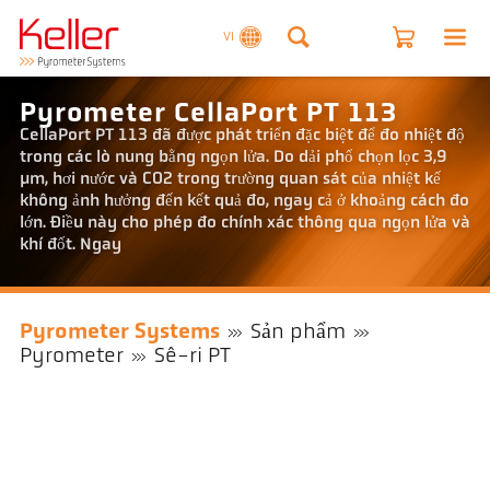
VI
Pyrometer CellaPort PT 113
CellaPort PT 113 đã được phát triển đặc biệt để đo nhiệt độ
trong các lò nung bằng ngọn lửa. Do dải phổ chọn lọc 3,9
µm, hơi nước và CO2 trong trường quan sát của nhiệt kế
không ảnh hưởng đến kết quả đo, ngay cả ở khoảng cách đo
lớn. Điều này cho phép đo chính xác thông qua ngọn lửa và
khí đốt. Ngay
Pyrometer Systems
Sản phẩm
Pyrometer
Sê-ri PT