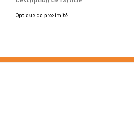
Description de l'article
Optique de proximité
Kel
Pyr
Car
494
All
Tel
ps@