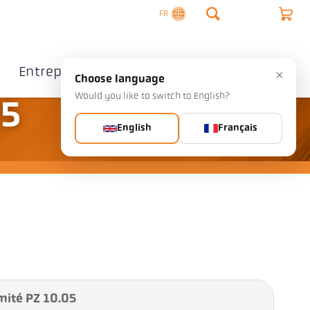
FR
Entreprise
Contact
×
Choose language
Would you like to switch to English?
05
English
Français
mité PZ 10.05