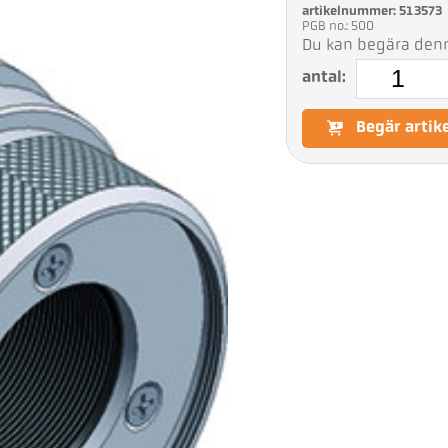
artikelnummer: 513573
PGB no.: 500
Du kan begära denna
antal:
Begär artik