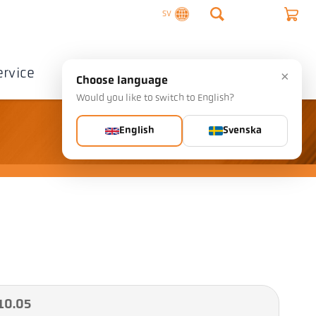
SV
ervice
Företag
Kontakta
×
Choose language
Would you like to switch to English?
English
Svenska
 10.05