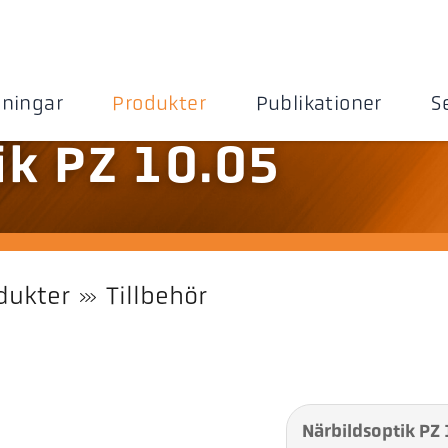
sningar
Produkter
Publikationer
S
ik PZ 10.05
dukter
Tillbehör
Närbildsoptik PZ