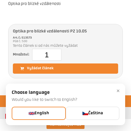
Optika pro blízké vzdálenosti
Optika pro blízké vzdálenosti PZ 10.05
Art. č.: 513573
PGB č.: 500
Tento článek si od nás můžete vyžádat
Množství:
Vyžádat článek
×
Choose language
Would you like to switch to English?
English
Čeština
Kontaktujte nás