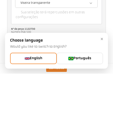
Viseira transparente
Sua seleção terá repercussões em outras
configurações
Nº da peça: 1122730
Número PGB: 500
Pode solicitar este artigo a nós
×
Choose language
Quantidade:
Would you like to switch to English?
Solicitar artigo
English
Português
Contacto
Mais informações sobre IO-Link:
Modelo
CellaCrystal PX 45 AF 1
/D
Distância de foco
0,4 m - ∞
Forma do campo de
redondo