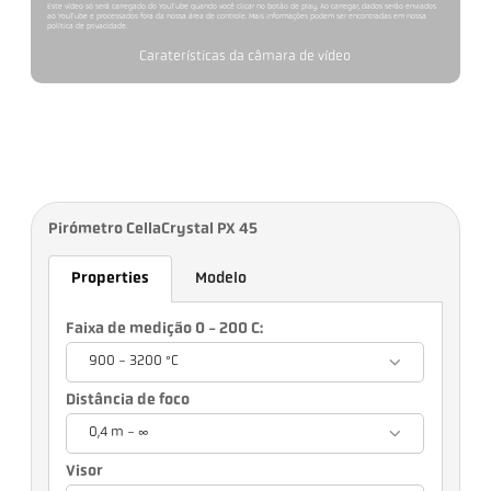
Este vídeo só será carregado do YouTube quando você clicar no botão de play. Ao carregar, dados serão enviados
ao YouTube e processados fora da nossa área de controle. Mais informações podem ser encontradas em nossa
política de privacidade.
Caraterísticas da câmara de vídeo
Pirómetro CellaCrystal PX 45
Properties
Modelo
Faixa de medição 0 - 200 C:
900 - 3200 °C
Distância de foco
0,4 m - ∞
Visor