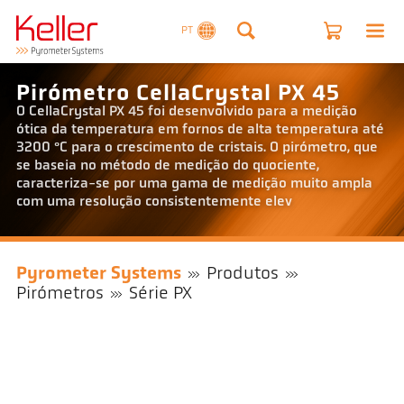
PT
Pirómetro CellaCrystal PX 45
O CellaCrystal PX 45 foi desenvolvido para a medição
ótica da temperatura em fornos de alta temperatura até
3200 °C para o crescimento de cristais. O pirómetro, que
se baseia no método de medição do quociente,
caracteriza-se por uma gama de medição muito ampla
com uma resolução consistentemente elev
Pyrometer Systems
Produtos
Pirómetros
Série PX