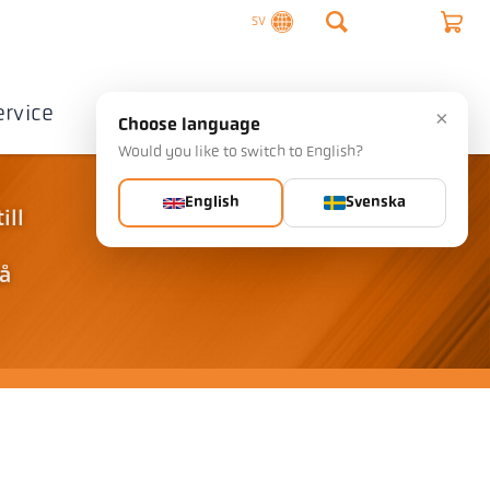
SV
ervice
Företag
Kontakta
×
Choose language
Would you like to switch to English?
English
Svenska
ill
på