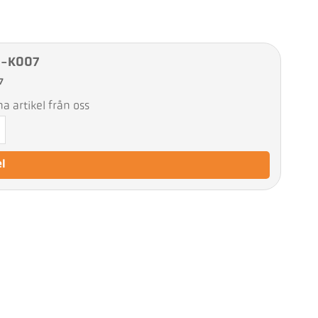
0-K007
7
 artikel från oss
el