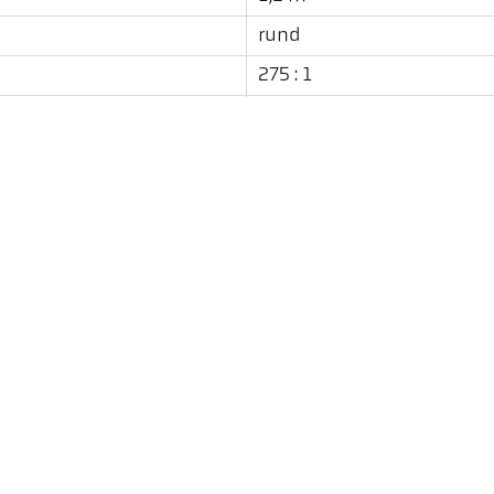
rund
275 : 1
PZ 20.06
spektral
Laser pilotljus
Nedladdningar
Emissivitetsberäkning