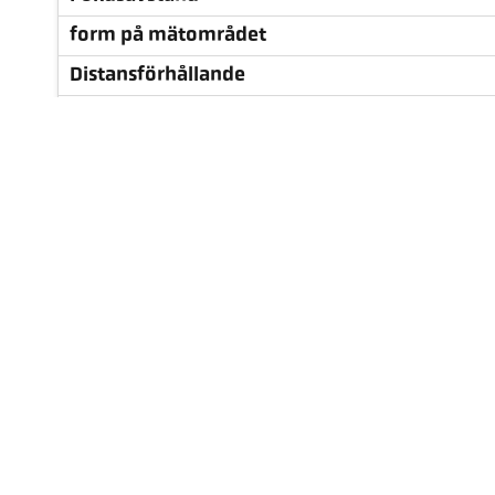
form på mätområdet
Distansförhållande
objektiv
mätprincip
Siktanordning
tekniska data
tillbehör