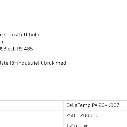
ett rostfritt hölje
er
USB och RS 485
te för industriellt bruk med
CellaTemp PA 20-K007
250 - 2000 °C
1,2 m - ∞