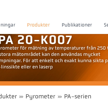
sningar
Produkter
Publikationer
S
PA 20-K007
yrometer för mätning av temperaturer från 250 t
t stora mätområdet kan den användas mycket
llämpningar. För att enkelt och exakt kunna sikta 
inssikte eller en laserp
dukter
Pyrometer
PA-serien