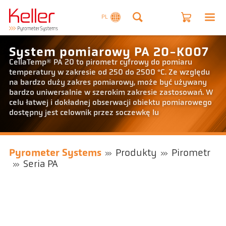
PL
System pomiarowy PA 20-K007
CellaTemp® PA 20 to pirometr cyfrowy do pomiaru
temperatury w zakresie od 250 do 2500 °C. Ze względu
na bardzo duży zakres pomiarowy, może być używany
bardzo uniwersalnie w szerokim zakresie zastosowań. W
celu łatwej i dokładnej obserwacji obiektu pomiarowego
dostępny jest celownik przez soczewkę lu
Pyrometer Systems
Produkty
Pirometr
Seria PA