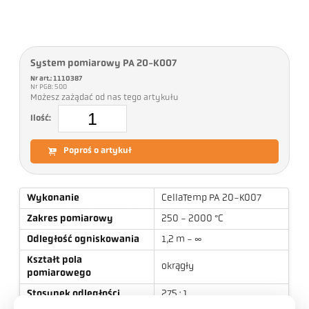
System pomiarowy PA 20-K007
Nr art.: 1110387
Nr PGB: 500
Możesz zażądać od nas tego artykułu
Ilość:
Poproś o artykuł
Wykonanie
CellaTemp PA 20-K007
Zakres pomiarowy
250 - 2000 °C
Odległość ogniskowania
1,2 m - ∞
Kształt pola
okrągły
pomiarowego
Stosunek odległości
275 : 1