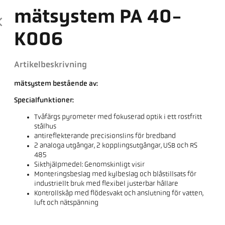
mätsystem PA 40-
K006
Artikelbeskrivning
mätsystem bestående av:
Specialfunktioner:
Tvåfärgs pyrometer med fokuserad optik i ett rostfritt
stålhus
antireflekterande precisionslins för bredband
2 analoga utgångar, 2 kopplingsutgångar, USB och RS
485
Sikthjälpmedel: Genomskinligt visir
Monteringsbeslag med kylbeslag och blåstillsats för
industriellt bruk med flexibel justerbar hållare
Kontrollskåp med flödesvakt och anslutning för vatten,
luft och nätspänning