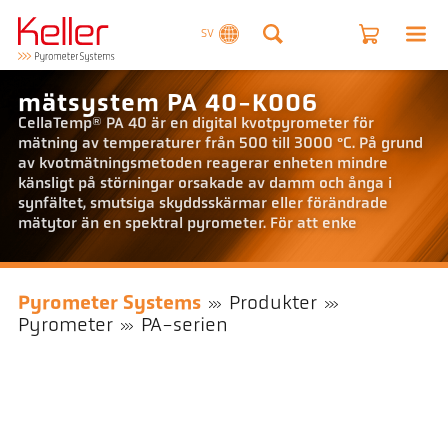
SV
mätsystem PA 40-K006
CellaTemp® PA 40 är en digital kvotpyrometer för
mätning av temperaturer från 500 till 3000 °C. På grund
av kvotmätningsmetoden reagerar enheten mindre
känsligt på störningar orsakade av damm och ånga i
synfältet, smutsiga skyddsskärmar eller förändrade
mätytor än en spektral pyrometer. För att enke
Pyrometer Systems
Produkter
Pyrometer
PA-serien