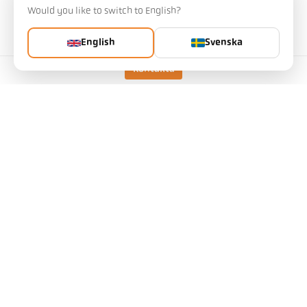
mätprincip
två-färgs
Would you like to switch to English?
Siktanordning
Inspektionsfönster
English
Svenska
Kontakta
tekniska data
Nedladdningar
Mätfältsräknare
tillbehör
Emissivitetsberäkning
Skicka förfrågan