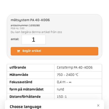
mätsystem PA 40-K006
artikelnummer: 1093280
PGB no.: 500
Du kan begära denna artikel från oss
antal:
Begär artikel
utförande
CellaTemp PA 40-K006
Mätområde
750 - 2400 °C
Fokusavstånd
0,4 m - ∞
form på mätområdet
rund
Distansförhållande
150 : 1
objektiv
PZ 20.01
×
Choose language