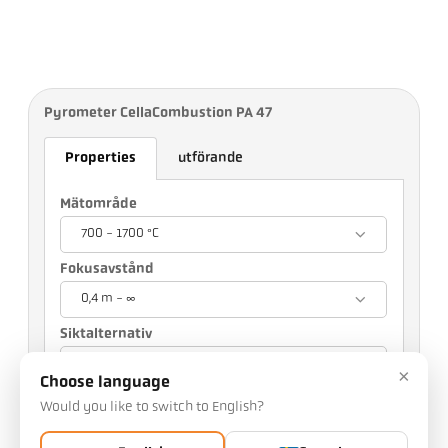
Pyrometer CellaCombustion PA 47
Properties
utförande
Mätområde
700 - 1700 °C
Fokusavstånd
0,4 m - ∞
Siktalternativ
Inspektionsfönster
×
Choose language
Ditt val påverkar andra inställningar
Would you like to switch to English?