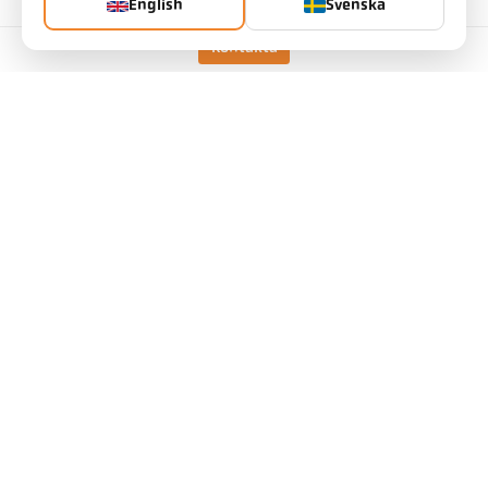
artikelnummer: 1090226
English
Svenska
PGB no.: 500
Du kan begära denna artikel från oss
Kontakta
antal:
Begär artikel
utförande
CellaCombustion PA 47 AF
1
/D
Mätområde
700 - 1700 °C
Fokusavstånd
0,4 m - ∞
form på mätområdet
rund
Distansförhållande
80 : 1
objektiv
PZ 20.01
mätprincip
två-färgs
Siktanordning
Inspektionsfönster