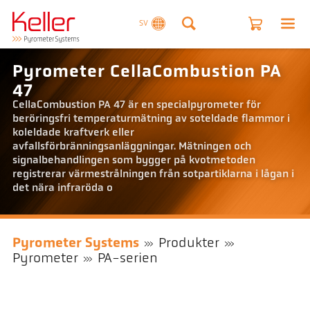
SV
Pyrometer CellaCombustion PA
47
CellaCombustion PA 47 är en specialpyrometer för
beröringsfri temperaturmätning av soteldade flammor i
koleldade kraftverk eller
avfallsförbränningsanläggningar. Mätningen och
signalbehandlingen som bygger på kvotmetoden
registrerar värmestrålningen från sotpartiklarna i lågan i
det nära infraröda o
Pyrometer Systems
Produkter
Pyrometer
PA-serien