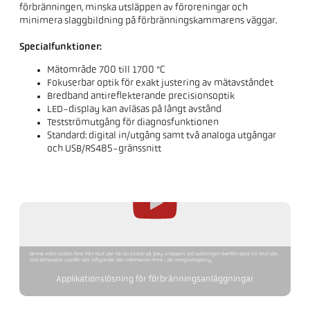
förbränningen, minska utsläppen av föroreningar och
minimera slaggbildning på förbränningskammarens väggar.
Specialfunktioner:
Mätområde 700 till 1700 °C
Fokuserbar optik för exakt justering av mätavståndet
Bredband antireflekterande precisionsoptik
LED-display kan avläsas på långt avstånd
Testströmutgång för diagnosfunktionen
Standard: digital in/utgång samt två analoga utgångar
och USB/RS485-gränssnitt
Denna video laddas först från YouTube när du klickar på play-knappen. Vid laddningen överförs data till YouTube,
som behandlas utanför vårt inflytande. Mer information finns i vår integritetspolicy.
Applikationslösning för förbränningsanläggningar