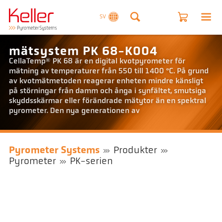
SV
mätsystem PK 68-K004
CellaTemp® PK 68 är en digital kvotpyrometer för
mätning av temperaturer från 550 till 1400 °C. På grund
av kvotmätmetoden reagerar enheten mindre känsligt
på störningar från damm och ånga i synfältet, smutsiga
skyddsskärmar eller förändrade mätytor än en spektral
pyrometer. Den nya generationen av
Pyrometer Systems
Produkter
Pyrometer
PK-serien