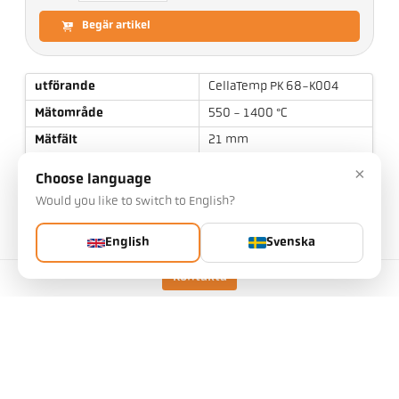
Begär artikel
utförande
CellaTemp PK 68-K004
Mätområde
550 - 1400 °C
Mätfält
21 mm
Fokusavstånd
1,5 m
×
Choose language
form på mätområdet
rund
Would you like to switch to English?
mätprincip
två-färgs
English
Svenska
Kontakta
tekniska data
Nedladdningar