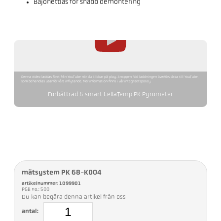
Bajonettlås för snabb demontering
Denna video laddas först från YouTube när du klickar på play-knappen. Vid laddningen överförs data till YouTube,
som behandlas utanför vårt inflytande. Mer information finns i vår integritetspolicy.
Förbättrad & smart CellaTemp PK Pyrometer
mätsystem PK 68-K004
artikelnummer: 1099901
PGB no.: 500
Du kan begära denna artikel från oss
antal: