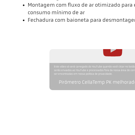
Montagem com fluxo de ar otimizado para 
consumo mínimo de ar
Fechadura com baioneta para desmontage
Este vídeo só será carregado do YouTube quando você clicar no botão
serão enviados ao YouTube e processados fora da nossa área de co
ser encontradas em nossa política de privacidade.
Pirómetro CellaTemp PK melhorado
Modelo