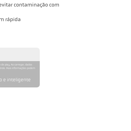
evitar contaminação com
m rápida
 de play. Ao carregar, dados
ntrole. Mais informações podem
 e inteligente
CellaTemp PK 68-K004