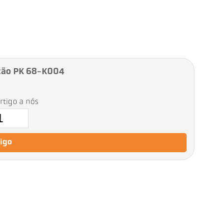
ção PK 68-K004
artigo a nós
tigo