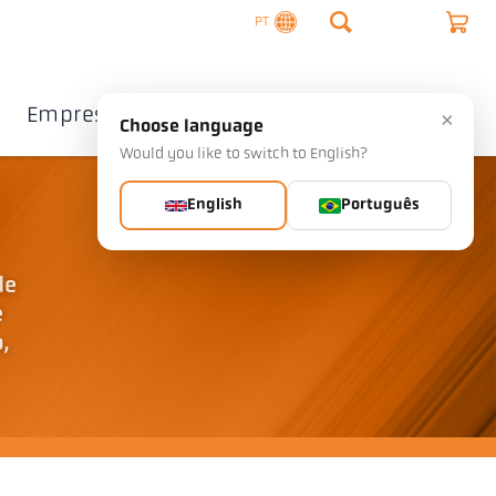
PT
Empresa
Contacto
×
Choose language
Would you like to switch to English?
English
Português
de
e
,