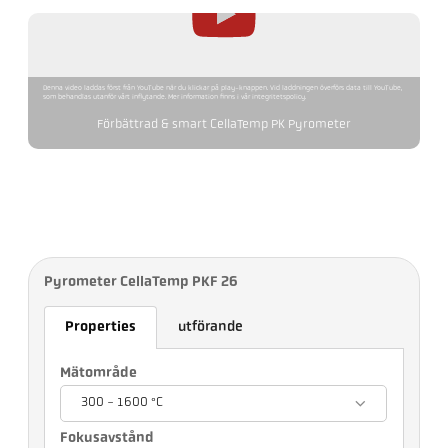
Denna video laddas först från YouTube när du klickar på play-knappen. Vid laddningen överförs data till YouTube,
som behandlas utanför vårt inflytande. Mer information finns i vår integritetspolicy.
Förbättrad & smart CellaTemp PK Pyrometer
Pyrometer CellaTemp PKF 26
Properties
utförande
Mätområde
300 - 1600 °C
Fokusavstånd