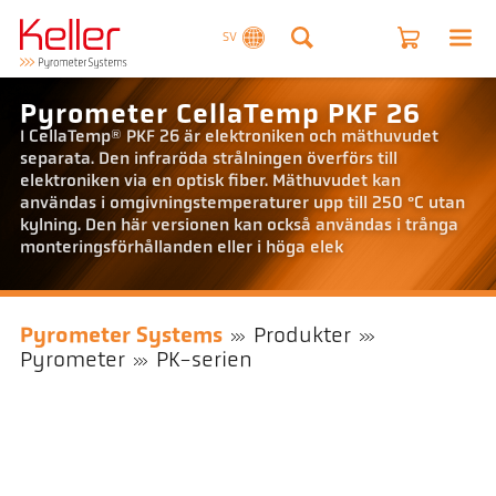
SV
Pyrometer CellaTemp PKF 26
I CellaTemp® PKF 26 är elektroniken och mäthuvudet
separata. Den infraröda strålningen överförs till
elektroniken via en optisk fiber. Mäthuvudet kan
användas i omgivningstemperaturer upp till 250 °C utan
kylning. Den här versionen kan också användas i trånga
monteringsförhållanden eller i höga elek
Pyrometer Systems
Produkter
Pyrometer
PK-serien