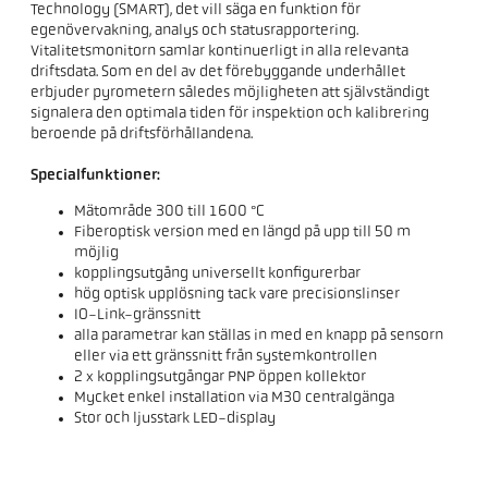
Technology (SMART), det vill säga en funktion för
egenövervakning, analys och statusrapportering.
Vitalitetsmonitorn samlar kontinuerligt in alla relevanta
driftsdata. Som en del av det förebyggande underhållet
erbjuder pyrometern således möjligheten att självständigt
signalera den optimala tiden för inspektion och kalibrering
beroende på driftsförhållandena.
Specialfunktioner:
Mätområde 300 till 1600 °C
Fiberoptisk version med en längd på upp till 50 m
möjlig
kopplingsutgång universellt konfigurerbar
hög optisk upplösning tack vare precisionslinser
IO-Link-gränssnitt
alla parametrar kan ställas in med en knapp på sensorn
eller via ett gränssnitt från systemkontrollen
2 x kopplingsutgångar PNP öppen kollektor
Mycket enkel installation via M30 centralgänga
Stor och ljusstark LED-display