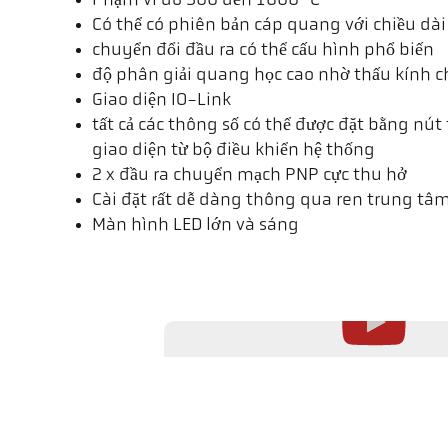
Phạm vi đo 300 đến 1600 °C
Có thể có phiên bản cáp quang với chiều dài
chuyển đổi đầu ra có thể cấu hình phổ biến
độ phân giải quang học cao nhờ thấu kính c
Giao diện IO-Link
tất cả các thông số có thể được đặt bằng nú
giao diện từ bộ điều khiển hệ thống
2 x đầu ra chuyển mạch PNP cực thu hở
Cài đặt rất dễ dàng thông qua ren trung tâ
Màn hình LED lớn và sáng
Video này chỉ được YouTube tải khi bạn nhấn nút phát. Khi tải, dữ liệu
được xử lý ngoài phạm vi kiểm soát của chúng tôi. Thêm thông tin về 
bảo mật của chúng tôi.
Nhiệt kế CellaTemp PK cải tiến 