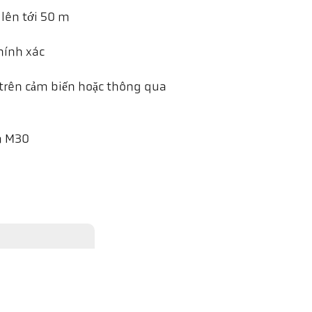
 lên tới 50 m
hính xác
t trên cảm biến hoặc thông qua
m M30
 sẽ được gửi đến YouTube và
điều này có trong chính sách
& thông minh