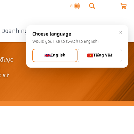
VI
Doanh nghiệp
Liên hệ
×
Choose language
Would you like to switch to English?
English
Tiếng Việt
 được
c sử