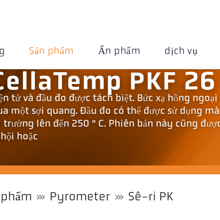
g
Sản phẩm
Ấn phẩm
dịch vụ
CellaTemp PKF 26
ện tử và đầu đo được tách biệt. Bức xạ hồng ngoại
 qua một sợi quang. Đầu đo có thể được sử dụng mà
 trường lên đến 250 ° C. Phiên bản này cũng đượ
chội hoặc
 phẩm
Pyrometer
Sê-ri PK