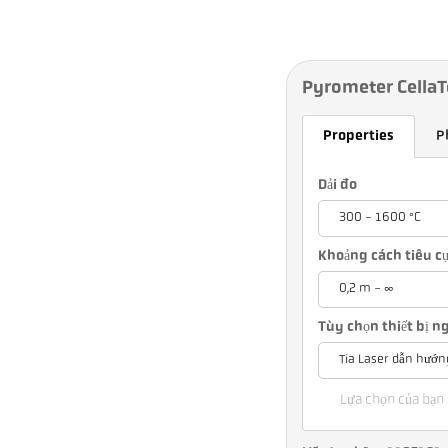
Pyrometer Cella
Properties
P
Dải đo
300 - 1600 °C
Khoảng cách tiêu c
0,2 m - ∞
Tùy chọn thiết bị 
Tia Laser dẫn hướn
Lựa chọn của bạn 