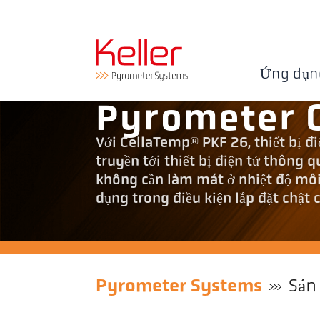
Ứng dụn
Pyrometer 
Với CellaTemp® PKF 26, thiết bị đi
truyền tới thiết bị điện tử thông
không cần làm mát ở nhiệt độ môi
dụng trong điều kiện lắp đặt chật 
Pyrometer Systems
Sản