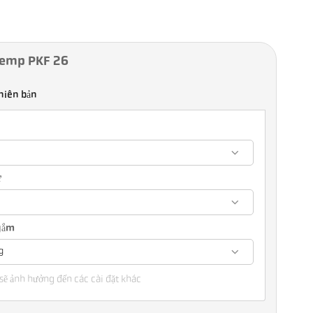
Temp PKF 26
hiên bản
ự
ngắm
g
sẽ ảnh hưởng đến các cài đặt khác