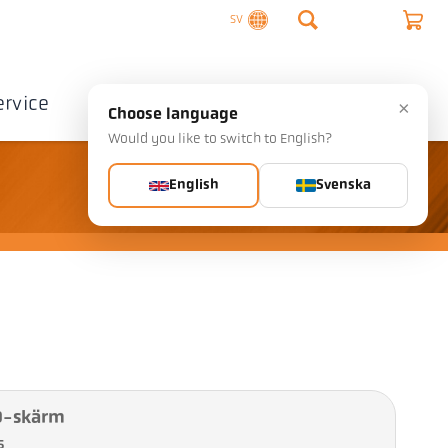
SV
ervice
Företag
Kontakta
×
Choose language
Would you like to switch to English?
English
Svenska
D-skärm
5