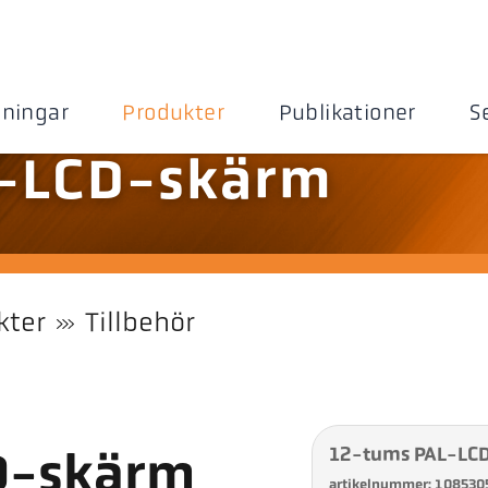
sningar
Produkter
Publikationer
S
-LCD-skärm
kter
Tillbehör
12-tums PAL-LC
D-skärm
artikelnummer: 108530