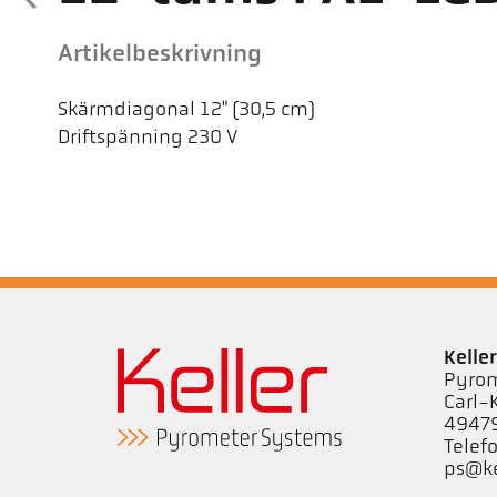
Artikelbeskrivning
Skärmdiagonal 12" (30,5 cm)
Driftspänning 230 V
Kell
Pyrom
Carl-
49479
Telef
ps@ke