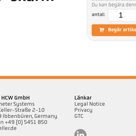
Du kan begära denna
antal:
Begär artik
er HCW GmbH
Länkar
eter Systems
Legal Notice
Keller-Straße 2-10
Privacy
 Ibbenbüren, Germany
GTC
on +49 (0) 5451 850
ller.de