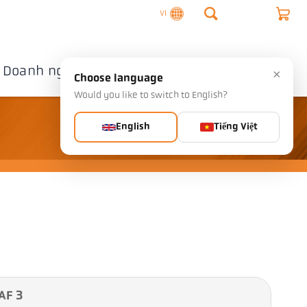
VI
Doanh nghiệp
Liên hệ
×
Choose language
Would you like to switch to English?
English
Tiếng Việt
AF 3