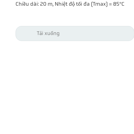
Chiều dài: 20 m, Nhiệt độ tối đa (Tmax) = 85°C
Tải xuống
Kel
Pyr
Car
494
Ge
Tel
ps@