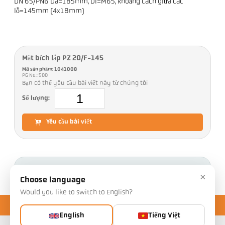
DN 65/PN6 Da=185mm, Di=M65, khoảng cách giữa các
lỗ=145mm (4x18mm)
Mặt bích lắp PZ 20/F-145
Mã sản phẩm: 1041008
PG No.: 500
Bạn có thể yêu cầu bài viết này từ chúng tôi
Số lượng:
Yêu cầu bài viết
Tải xuống
×
Choose language
Would you like to switch to English?
English
Tiếng Việt