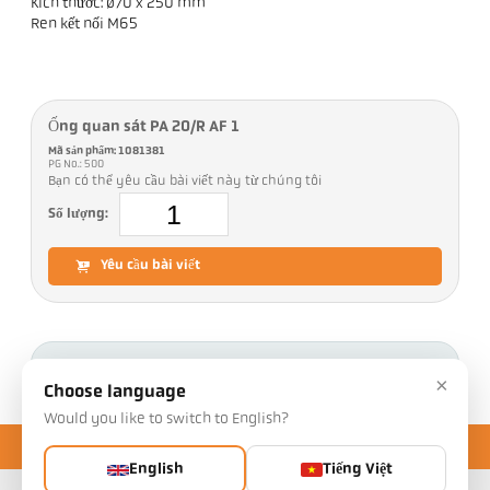
Kích thước: ø70 x 250 mm
Ren kết nối M65
Ống quan sát PA 20/R AF 1
Mã sản phẩm: 1081381
PG No.: 500
Bạn có thể yêu cầu bài viết này từ chúng tôi
Số lượng:
Yêu cầu bài viết
Tải xuống
×
Choose language
Would you like to switch to English?
English
Tiếng Việt