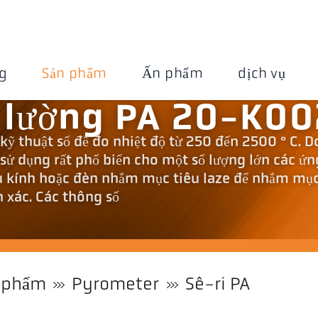
g
Sản phẩm
Ấn phẩm
dịch vụ
 lường PA 20-K00
kỹ thuật số để đo nhiệt độ từ 250 đến 2500 ° C. D
 sử dụng rất phổ biến cho một số lượng lớn các ứn
u kính hoặc đèn nhắm mục tiêu laze để nhắm mụ
h xác. Các thông số
 phẩm
Pyrometer
Sê-ri PA