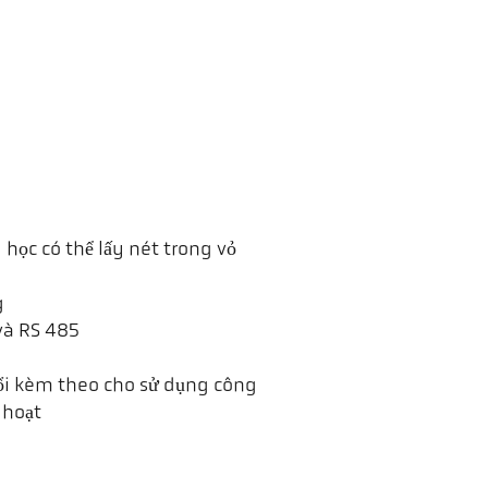
học có thể lấy nét trong vỏ
g
và RS 485
ổi kèm theo cho sử dụng công
 hoạt