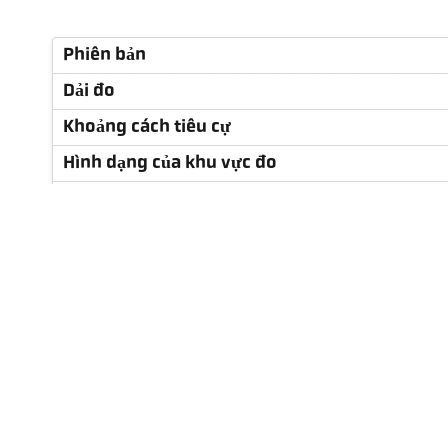
Phiên bản
Dải đo
Khoảng cách tiêu cự
Hình dạng của khu vực đo
Tỷ lệ khoảng cách
Thấu kính
Nguyên tắc đo
Tùy chọn thiết bị ngắm
Thông số kỹ thuật