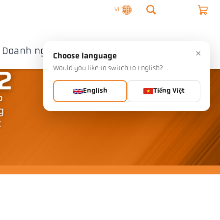
VI
Doanh nghiệp
Liên hệ
×
Choose language
Would you like to switch to English?
2
English
Tiếng Việt
o
g
c