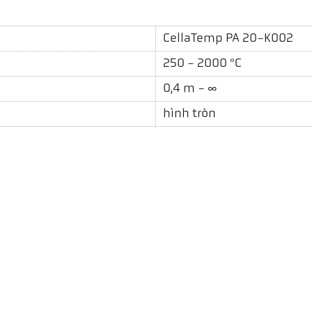
CellaTemp PA 20-K002
250 - 2000 °C
0,4 m - ∞
hình tròn
175 : 1
PZ 20.01
một màu
Thông qua thấu kính
Tải xuống