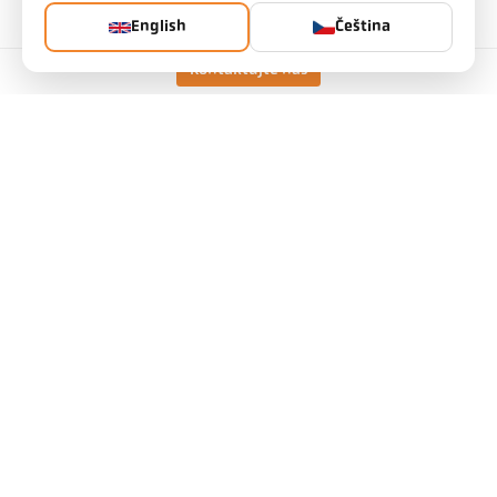
English
Čeština
Kontaktujte nás
Technické údaje
Ke stažení
Kalkulátor měřicího pole
Příslušenství
Kalkulačka emisivity
Požadavek na aplikaci