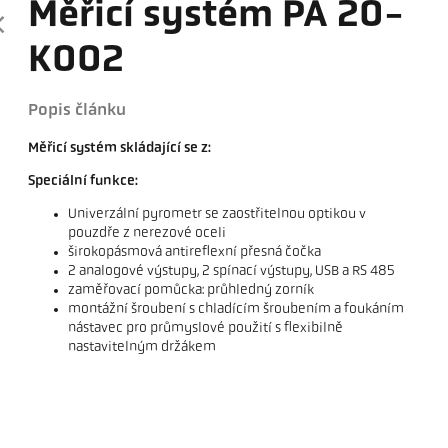
Měřicí systém PA 20-
K002
Popis článku
Měřicí systém skládající se z:
Speciální funkce:
Univerzální pyrometr se zaostřitelnou optikou v
pouzdře z nerezové oceli
širokopásmová antireflexní přesná čočka
2 analogové výstupy, 2 spínací výstupy, USB a RS 485
zaměřovací pomůcka: průhledný zorník
montážní šroubení s chladícím šroubením a foukáním
nástavec pro průmyslové použití s ​​flexibilně
nastavitelným držákem