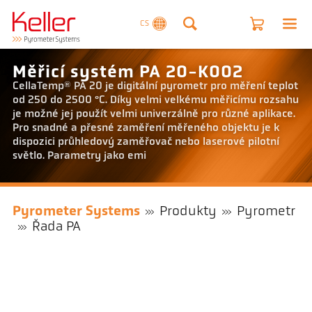
CS
Měřicí systém PA 20-K002
CellaTemp® PA 20 je digitální pyrometr pro měření teplot
od 250 do 2500 °C. Díky velmi velkému měřicímu rozsahu
je možné jej použít velmi univerzálně pro různé aplikace.
Pro snadné a přesné zaměření měřeného objektu je k
dispozici průhledový zaměřovač nebo laserové pilotní
světlo. Parametry jako emi
Pyrometer Systems
Produkty
Pyrometr
Řada PA