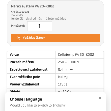
Měřicí systém PA 20-K002
Art. č.: 1083031
PGB č.: 500
Tento článek si od nás můžete vyžádat
Množství:
Vyžádat článek
Verze
CellaTemp PA 20-K002
Rozsah měření
250 - 2000 °C
Zaostřovací vzdálenost
0,4 m - ∞
Tvar měřicího pole
kulatý
Poměr vzdálenosti
175 : 1
Objekt
PZ 20.01
×
Princip měření
spektrální
Choose language
Would you like to switch to English?
Zaměřovací zařízení
Průhled objektivem