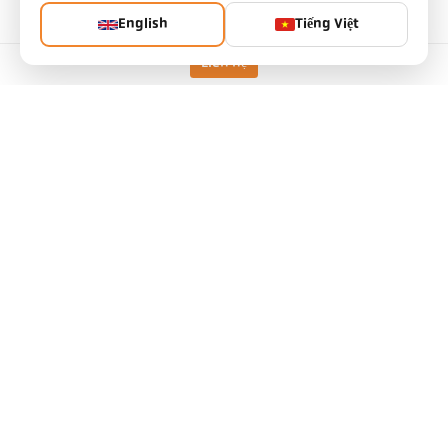
English
Tiếng Việt
Liên hệ
Thông số kỹ thuật
Tải xuống
Tính toán trường nhìn
Phụ kiện
Tính toán độ phát xạ
Yêu cầu ứng dụng