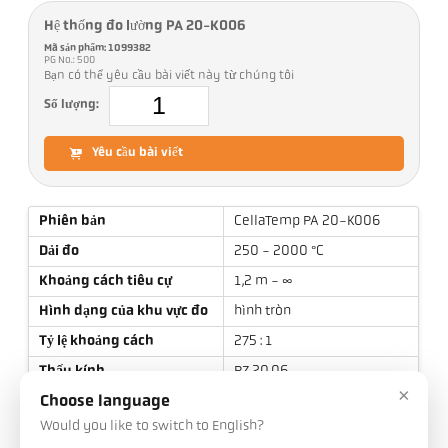
Hệ thống đo lường PA 20-K006
Mã sản phẩm: 1099382
PG No.: 500
Bạn có thể yêu cầu bài viết này từ chúng tôi
Số lượng:
Yêu cầu bài viết
Phiên bản
CellaTemp PA 20-K006
Dải đo
250 - 2000 °C
Khoảng cách tiêu cự
1,2 m - ∞
Hình dạng của khu vực đo
hình tròn
Tỷ lệ khoảng cách
275 : 1
Thấu kính
PZ 20.06
×
Nguyên tắc đo
một màu
Choose language
Would you like to switch to English?
Tùy chọn thiết bị ngắm
Tia Laser dẫn hướng