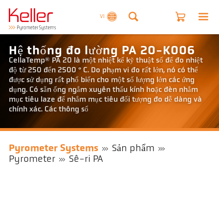
VI
Hệ thống đo lường PA 20-K006
CellaTemp® PA 20 là một nhiệt kế kỹ thuật số để đo nhiệt
độ từ 250 đến 2500 ° C. Do phạm vi đo rất lớn, nó có thể
được sử dụng rất phổ biến cho một số lượng lớn các ứng
dụng. Có sẵn ống ngắm xuyên thấu kính hoặc đèn nhắm
mục tiêu laze để nhắm mục tiêu đối tượng đo dễ dàng và
chính xác. Các thông số
Pyrometer Systems
Sản phẩm
Pyrometer
Sê-ri PA