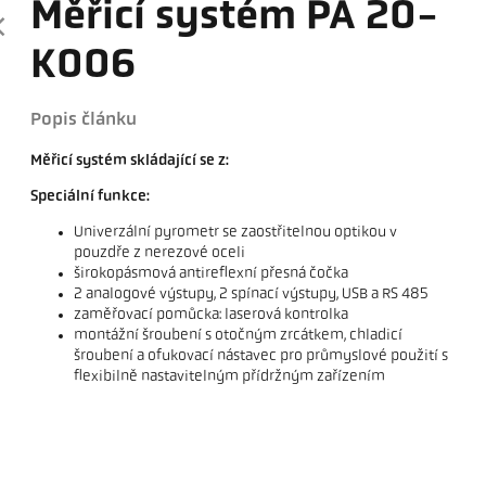
Měřicí systém PA 20-
K006
Popis článku
Měřicí systém skládající se z:
Speciální funkce:
Univerzální pyrometr se zaostřitelnou optikou v
pouzdře z nerezové oceli
širokopásmová antireflexní přesná čočka
2 analogové výstupy, 2 spínací výstupy, USB a RS 485
zaměřovací pomůcka: laserová kontrolka
montážní šroubení s otočným zrcátkem, chladicí
šroubení a ofukovací nástavec pro průmyslové použití s ​​
flexibilně nastavitelným přídržným zařízením