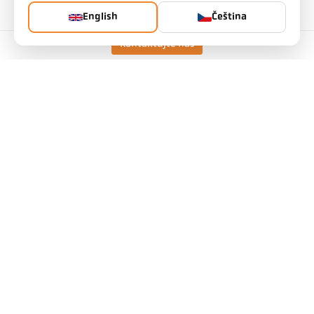
English
Čeština
Kontaktujte nás
Technické údaje
Ke stažení
Kalkulátor měřicího pole
Příslušenství
Kalkulačka emisivity
Požadavek na aplikaci