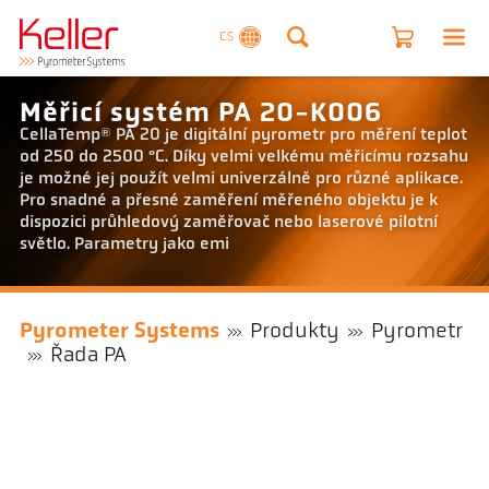
CS
Měřicí systém PA 20-K006
CellaTemp® PA 20 je digitální pyrometr pro měření teplot
od 250 do 2500 °C. Díky velmi velkému měřicímu rozsahu
je možné jej použít velmi univerzálně pro různé aplikace.
Pro snadné a přesné zaměření měřeného objektu je k
dispozici průhledový zaměřovač nebo laserové pilotní
světlo. Parametry jako emi
Pyrometer Systems
Produkty
Pyrometr
Řada PA