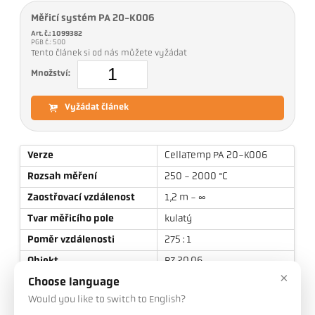
Měřicí systém PA 20-K006
Art. č.: 1099382
PGB č.: 500
Tento článek si od nás můžete vyžádat
Množství:
Vyžádat článek
Verze
CellaTemp PA 20-K006
Rozsah měření
250 - 2000 °C
Zaostřovací vzdálenost
1,2 m - ∞
Tvar měřicího pole
kulatý
Poměr vzdálenosti
275 : 1
Objekt
PZ 20.06
×
Princip měření
spektrální
Choose language
Would you like to switch to English?
Zaměřovací zařízení
Pilotní laserové světlo