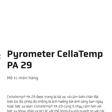
Pyrometer CellaTemp
PA 29
Mô tả món hàng
CellaTemp® PA 29 được trang bị bộ lọc và cảm biến chặn đặc
biệt. Do đó, phép đo không bị ảnh hưởng bởi ánh sáng ban ngày
hoặc bức xạ laser. CellaTemp® PA 29 cũng ít nhạy cảm hơn với
bức xạ ngoại phản xạ từ các vật thể nóng ở xung quanh so với các