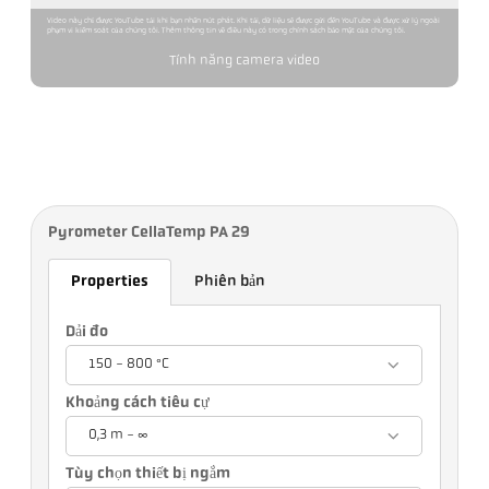
Video này chỉ được YouTube tải khi bạn nhấn nút phát. Khi tải, dữ liệu sẽ được gửi đến YouTube và được xử lý ngoài
phạm vi kiểm soát của chúng tôi. Thêm thông tin về điều này có trong chính sách bảo mật của chúng tôi.
Tính năng camera video
Pyrometer CellaTemp PA 29
Properties
Phiên bản
Dải đo
150 - 800 °C
Khoảng cách tiêu cự
0,3 m - ∞
Tùy chọn thiết bị ngắm