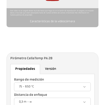
Este video no se cargará desde YouTube hasta que haga clic en el botón de reproducción. Al cargarlo, se enviarán
datos a YouTube que serán procesados fuera de nuestro ámbito de control. Encontrará más información en
nuestra política de privacidad.
Características de la videocámara
Pirómetro CellaTemp PA 28
Propiedades
Versión
Rango de medición
75 - 650 °C
Distancia de enfoque
0,3 m - ∞